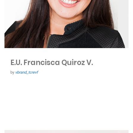
E.U. Francisca Quiroz V.
by
vbrand_tcrevf
ENFERMERA UCM
Experta en Enfermería Odontológica y Pabellón Quirúrgico
Socia Propietaria Clínica Villena & Quiroz